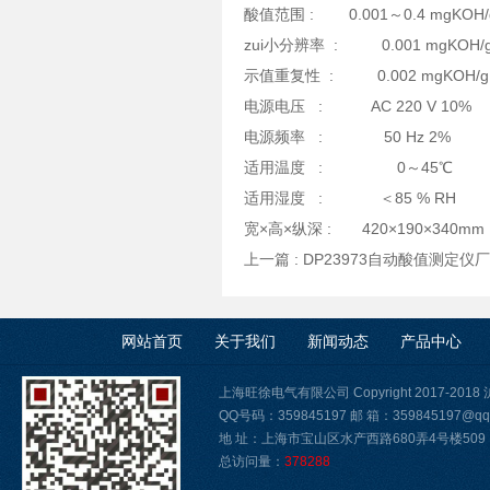
酸值范围 : 0.001～0.4 mgKOH/
zui小分辨率 : 0.001 mgKOH/
示值重复性 : 0.002 mgKOH/g
电源电压 : AC 220 V 10%
电源频率 : 50 Hz 2%
适用温度 : 0～45℃
适用湿度 : ＜85 % RH
宽×高×纵深 : 420×190×340m
上一篇 :
DP23973自动酸值测定仪
网站首页
关于我们
新闻动态
产品中心
上海旺徐电气有限公司 Copyright 2017-2018
QQ号码：359845197 邮 箱：359845197@qq
地 址：上海市宝山区水产西路680弄4号楼509
总访问量：
378288