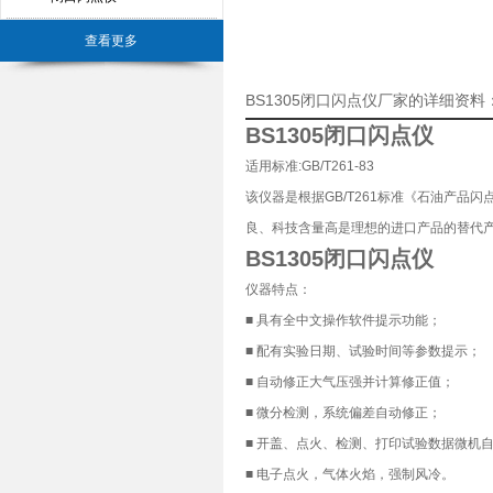
查看更多
BS1305闭口闪点仪厂家的详细资料
BS1305闭口闪点仪
适用标准:GB/T261-83
该仪器是根据GB/T261标准《石油产
良、科技含量高是理想的进口产品的替代
BS1305闭口闪点仪
仪器特点：
■ 具有全中文操作软件提示功能；
■ 配有实验日期、试验时间等参数提示；
■ 自动修正大气压强并计算修正值；
■ 微分检测，系统偏差自动修正；
■ 开盖、点火、检测、打印试验数据微机
■ 电子点火，气体火焰，强制风冷。