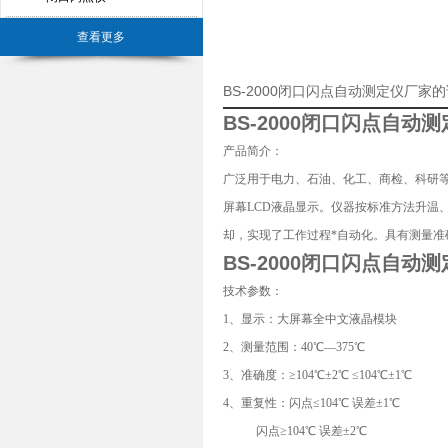
查看更多
BS-2000闭口闪点自动测定仪厂家
BS-2000
闭口闪点自动测
产品简介：
广泛用于电力、石油、化工、商检、科研等部门
屏幕LCD液晶显示。仪器按标准方法升温
却，实现了工作过程*自动化。具有测量
BS-2000
闭口闪点自动测
技术参数：
1、显示：大屏幕全中文液晶模块
2、测量范围：40℃—375℃
3、准确度：≥104℃±2℃ ≤104℃±1℃
4、重复性：闪点≤104℃ 误差±1℃
闪点≥104℃ 误差±2℃