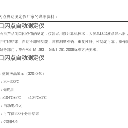
口闪点自动测定仪厂家的详细资料：
口闪点自动测定仪
石油产品闭口闪点值的测定，仪器采用微计算机技术，大屏幕LCD液晶显示器
并打印结果、自动冷却等功能，具有测量准确、重复性好、性稳定可靠，操作
等部门，符合ASTM D93 、GB/T 261-2008标准方法要求。
口闪点自动测定仪
：蓝屏液晶显示（320×240）
20~300℃
：铂电阻
：≥104℃±2℃ ≤104℃±1℃
：自动电点火
：可存储200个分析结果
：强制风冷