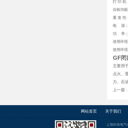
打 印 
自检功能
重 复 性
电 源：交
功 率：≤
使用环境
使用环境
GF
闭
主要用
点火、
力、石油
上一篇 
网站首页
关于我们
上海旺徐电气有限公