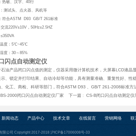
机：热敏、汉字、40行
：测试头、点火器、风机等
：符合ASTM D93 GB/T 261标准
流220V±10V，50Hz±2.5HZ
350VA
温度：5℃~45℃
湿度：30～85%
口闪点自动测定仪
于石油产品闭口闪点值的测定，仪器采用微计算机技术，大屏幕LCD液晶
显示、锁定并打印结果、自动冷却等功能，具有测量准确、重复性好、性
、化工、商检、科研等部门，符合ASTM D93 、GB/T 261-2008标准
:
BS-2000闭口闪点自动测定仪厂家
下一篇 :
CS-B闭口闪点自动测定仪
新闻动态
产品中心
技术文章
在线留言
营销网络
联
司 Copyright 2017-2018
沪ICP备17006008号-33