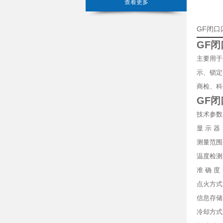
查看更多
GF闭
GF
闭
主要用于
示、锁定
商检、科研
GF
闭
技术参数
显 示 器
测量范围：
温度检测
准 确 度
点火方式
信息存储
冷却方式