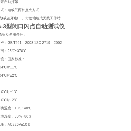
结果自动打印
方式：电或气两种点火方式
线(或蓝牙)接口。方便地组成无线工作站
S-3型闭口闪点自动测试仪
指标及使用条件：
：GB/T261—2008 1SO 2719—2002
围：25℃~370℃
精度：国家标准：
04℃时±1℃
04℃时±2℃
10℃时±1℃
10℃时±2℃
境温度：10℃~40℃
境湿度：30％~80％
压：AC220V±10％