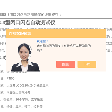
-GEBS-3闭口闪点自动测试仪的详细资料：
S-3型闭口闪点自动测试仪
石油产品、燃料油、含固体悬浮物的可燃液体及其它各种可燃液体的闭口闪点。其采用
大屏幕液晶显示。中文菜单提示，使操作更加方便、清晰、直观。仪器具有测定准确
欢迎您！
并具有大气压力自动校正、自动点火等功能，该仪器可兼备无需申报(免费)的无线(或
来自局域网的朋友！有什么可以帮助您的
吗？
于电 力、石油、化工、商检及科研等部门，是现有闭口闪点测试仪器的理想换代产品
S-3型闭口闪点自动测试仪
：
方式：热电偶微分检测
量：PTl00
式：大屏幕LCD(320x 240)液晶显示
方式：内置强力空气冷却
机：热敏型、36个字符、汉字输出
功能：按键、显示、打印、控制等