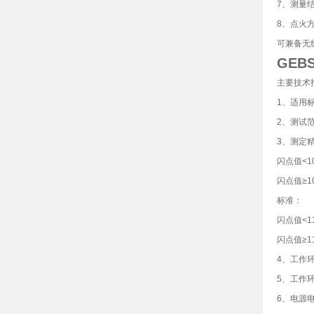
7、测量
8、点火
可兼备无
GEB
主要技术
1、适用标准
2、测试范
3、测定
闪点值<1
闪点值≥1
标准：
闪点值<1
闪点值≥1
4、工作环
5、工作环
6、电源电