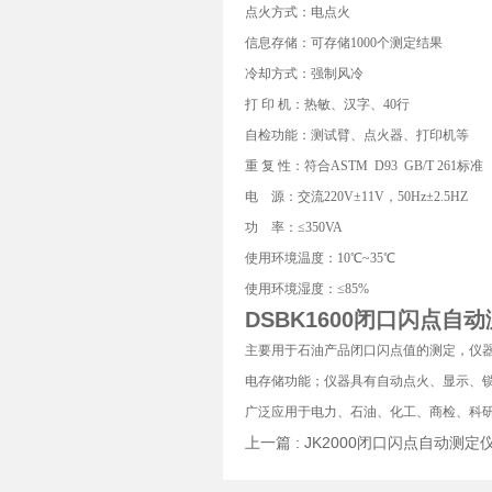
点火方式：电点火
信息存储：可存储1000个测定结果
冷却方式：强制风冷
打 印 机：热敏、汉字、40行
自检功能：测试臂、点火器、打印机等
重 复 性：符合ASTM D93 GB/T 261标准
电 源：交流220V±11V，50Hz±2.5HZ
功 率：≤350VA
使用环境温度：10℃~35℃
使用环境湿度：≤85%
DSBK1600
闭口闪点自动
主要用于石油产品闭口闪点值的测定，仪器
电存储功能；仪器具有自动点火、显示、
广泛应用于电力、石油、化工、商检、科研等部门，
上一篇 :
JK2000闭口闪点自动测定