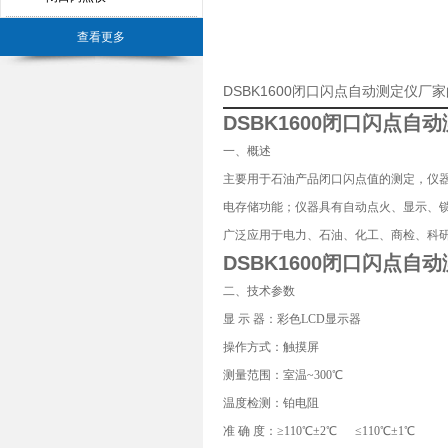
查看更多
DSBK1600闭口闪点自动测定仪厂
DSBK1600
闭口闪点自动
一、概述
主要用于石油产品闭口闪点值的测定，仪器
电存储功能；仪器具有自动点火、显示、
广泛应用于电力、石油、化工、商检、科研等部门，
DSBK1600
闭口闪点自动
二、技术参数
显 示 器：彩色LCD显示器
操作方式：触摸屏
测量范围：室温~300℃
温度检测：铂电阻
准 确 度：≥110℃±2℃ ≤110℃±1℃