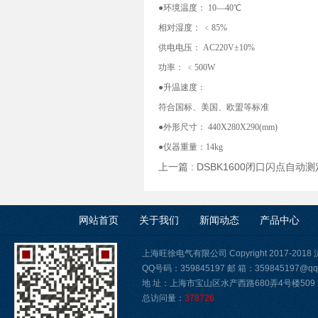
●环境温度： 10—40℃
相对湿度： ﹤85%
供电电压： AC220V±10%
功率： ﹤500W
●升温速度：
符合国标、美国、欧盟等标准
●外形尺寸： 440X280X290(mm)
●仪器重量：14kg
上一篇 :
DSBK1600闭口闪点自动
网站首页
关于我们
新闻动态
产品中心
上海旺徐电气有限公司 Copyright 2017-2018
QQ号码：359845197 邮 箱：359845197@qq
地 址：上海市宝山区水产西路680弄4号楼509
总访问量：
378726