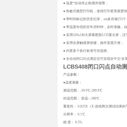
● 温度*自动停止检测并报警；
● 热敏式微型打印机，使得打印更美观更
● 带时间标记的历史纪录，zui多存储255
● 带温度补偿的百年历时钟，走时准确，
● 采用320x240大屏幕图形LCD显示屏
● 采用全屏触摸屏按键，操作直观方便；
● 内置多个执行标准可供选择。
● 全自动闭口闪点测定仪可实现全中文/全
LCBS408
闭口闪点自动
产品参数：
●温度测量：
测温范围：-59.9℃-299.9℃
控温范围： 室温—300℃
重复性： 0.025X（X-连续两次测试结果
分辨率： 0.1℃
精 度： 0.5%