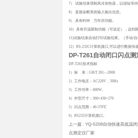
7） 试验结束强制风冷加热器，以缩短等
8） 直接诊断系统输入输出信息。
9） 具有时钟﹑万年历功能。
10）具有升温限制功能（可设定），达到
11)试验结束自动打印试验结果。（手动/
12）RS-232C计算机接口,可以进行数据
DP-T261
自动闭口闪点测
DP-T261技术指标
1）标 准：GB/T 261—2008
2）工作电压：AC220V﹑50Hz
3）工作功率：600W。
4）外型尺寸：360×430×270
5）闪点范围：40-370℃
6）RS232计算机接口。
上一篇 :
YQ-5208自动快速高低
点测定仪厂家