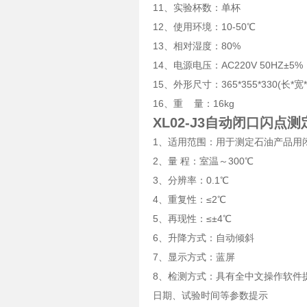
11、实验杯数：单杯
12、使用环境：10-50℃
13、相对湿度：80%
14、电源电压：AC220V 50HZ±5%
15、外形尺寸：365*355*330(长*宽
16、重 量：16kg
XL02-J3
自动闭口闪点测
1、适用范围：用于测定石油产品用
2、量 程：室温～300℃
3、分辨率：0.1℃
4、重复性：≤2℃
5、再现性：≤±4℃
6、升降方式：自动倾斜
7、显示方式：蓝屏
8、检测方式：具有全中文操作软件
日期、试验时间等参数提示