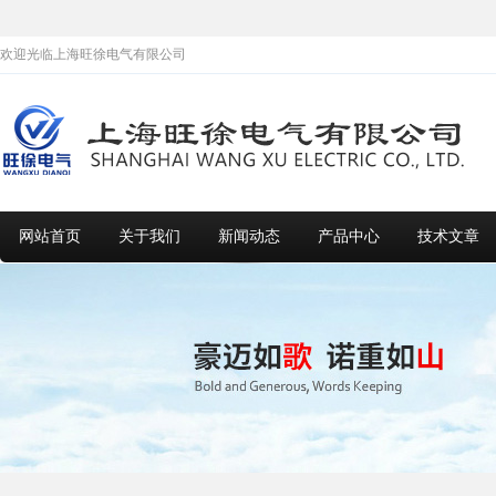
欢迎光临上海旺徐电气有限公司
网站首页
关于我们
新闻动态
产品中心
技术文章