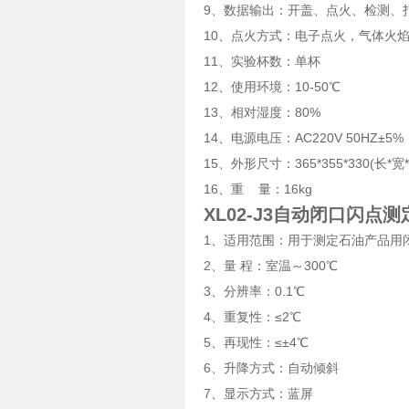
9、数据输出：开盖、点火、检测、
10、点火方式：电子点火，气体火
11、实验杯数：单杯
12、使用环境：10-50℃
13、相对湿度：80%
14、电源电压：AC220V 50HZ±5%
15、外形尺寸：365*355*330(长*宽
16、重 量：16kg
XL02-J3
自动闭口闪点测
1、适用范围：用于测定石油产品用
2、量 程：室温～300℃
3、分辨率：0.1℃
4、重复性：≤2℃
5、再现性：≤±4℃
6、升降方式：自动倾斜
7、显示方式：蓝屏