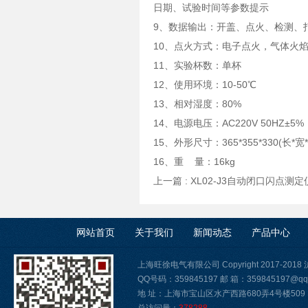
日期、试验时间等参数提示
9、数据输出：开盖、点火、检测、
10、点火方式：电子点火，气体火
11、实验杯数：单杯
12、使用环境：10-50℃
13、相对湿度：80%
14、电源电压：AC220V 50HZ±5%
15、外形尺寸：365*355*330(长*宽
16、重 量：16kg
上一篇 :
XL02-J3自动闭口闪点测
网站首页
关于我们
新闻动态
产品中心
上海旺徐电气有限公司 Copyright 2017-2018
QQ号码：359845197 邮 箱：359845197@qq
地 址：上海市宝山区水产西路680弄4号楼509