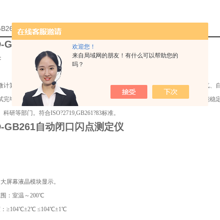
-GB261自动闭口闪点测定仪厂家的详细资料：
-GB261
自动闭口闪点测定仪
欢迎您！
来自局域网的朋友！有什么可以帮助您的
：
吗？
微计算机技术，大屏幕LCD液晶显示。仪器按标准方法升温、自动升降、自动通气、
试完毕后能自动冷却，实现了工作过程全自动化。具有测量准确，重复性好，性能稳
科研等部门。符合ISO?2719,GB261?83标准。
-GB261
自动闭口闪点测定仪
：大屏幕液晶模块显示。
围：室温～200℃
≥104℃±2℃ ≤104℃±1℃