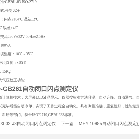
GB261-83 ISO-2719
方式:强制风冷
：闪点≤104℃ 误差±2℃
℃ 误差±4℃
流220V±22V 50Hz±2.5Hz
00VA
境温度：10℃～35℃
环境湿度：≤85％
15Kg
大气压校正功能.
-GB261
自动闭口闪点测定仪
微计算机技术，大屏幕LCD液晶显示。仪器按标准方法升温、自动升降、自动通气、
试完毕后能自动冷却，实现了工作过程全自动化。具有测量准确，重复性好，性能稳
科研等部门。符合ISO?2719,GB261?83标准。
:
XL02-J3自动闭口闪点测定仪
下一篇 :
MHY-10985自动闭口闪点测