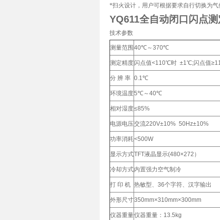
*扫火设计，用户可根据要求自行切换为气
YQ611全自动闭口闪点
技术参数
测量范围
40℃～370℃
测定精度
闪点值<110℃时 ±1℃;闪点值≥11
分 辨 率
0.1℃
环境温度
5℃～40℃
相对湿度
≤85%
电源电压
交流220V±10% 50Hz±10%
功率消耗
<500W
显示方式
TFT液晶显示(480×272）
冷却方式
内置强力空气制冷
打 印 机
热敏型、36个字符、汉字输出
外形尺寸
350mm×310mm×300mm
仪器重量
仪器重量：13.5kg