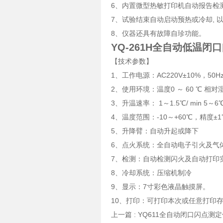
6、内置微型热敏打印机自动报告检
7、试验结束自动启动预热或冷却, 
8、仪器还具有故障自珍功能。
YQ-261H全自动低温闭
【技术参数】
1、工作电源：AC220V±10%，50Hz
2、使用环境：温度0 ～ 60 ℃ 相对湿
3、升温速率： 1～1.5℃/ min 5～6℃/
4、温度范围：-10～+60℃，精度±1
5、升降臂：自动升起或降下
6、点火系统：全自动电子引火及气
7、检测：自动检测闪火及自动打印
8、冷却系统：压缩机制冷
9、显示：7寸彩色液晶触摸屏。
10、打印：可打印本次或任意打印存
上一篇 :
YQ611全自动闭口闪点测