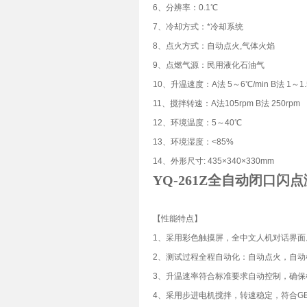
6、分辨率：0.1℃
7、冷却方式：*冷却系统
8、点火方式：自动点火,气体火焰
9、点燃气源：民用液化石油气
10、升温速度：A法 5～6℃/min B法 1～1.5
11、搅拌转速：A法105rpm B法 250rpm
12、环境温度：5～40℃
13、环境湿度：<85%
14、外形尺寸: 435×340×330mm
YQ-261Z全自动闭口闪
【性能特点】
1、采用彩色触摸屏，全中文人机对话界面
2、测试过程全程自动化：自动点火，自动
3、升温速率符合标准要求自动控制，确保
4、采用步进电机搅拌，转速稳定，符合GB/T 2