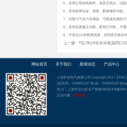
5、采用云母加热材料，加热无明火，试验
6、具有故障自诊、报错、数据储存功能，可
7、内置大气压力传感器，可根据实测的
8、具有温度修正功能，配有打印机，可显
9、可设定zui高检测温度，达到设定值自
上一篇 :
YQ-261H全自动低温闭口
网站首页
关于我们
新闻动态
产品中心
上海旺徐电气有限公司 Copyright 2017-2018
QQ号码：359845197 邮 箱：359845197@qq
地 址：上海市宝山区水产西路680弄4号楼509
总访问量：
379133