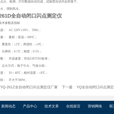
、点火、检测、打印数据自动完成，试验臂自动升起和落下。
引火，强制风冷。
261D全
自动闭口闪点测定仪
技术参数及指标
： AC 220V±10%， 50Hz；
量： 量程：室温～300℃；
：≤2℃；再现性：≤4℃；
0.1℃；精度：0.5%；
数： 升温速度：符合GB/T261标准；
式：电子引火、气体火焰；
度： 10～40℃；相对湿度：≤8℃；
耗： 不大于300W。
:
YQ-261Z全自动闭口闪点测定仪厂家
下一篇 :
YQ全自动闭口闪点测
新闻动态
产品中心
技术文章
在线留言
营销网络
联