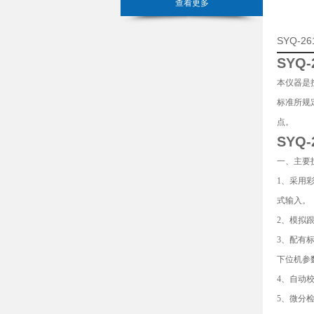
查看更多
SYQ-
SYQ-
本仪器是
标准所规
点。
SYQ-
一、主要
1、采用
式输入。
2、模拟
3、配有
下位机参
4、自动
5、微分