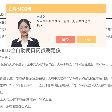
261D全自动闭口闪点测定仪厂家的详细资料：
欢迎您！
来自局域网的朋友！有什么可以帮助您的
261D全
自动闭口闪点测定仪
吗？
按照中华人民共和国行业标准中华人民共和国标准GB/T261《石油产品闪点测定法(
定的方法，测定石油产品用闭口杯、在规定条件下,加热到它的蒸汽与空气的混合气接触
261D全
自动闭口闪点测定仪
技术特点
彩色液晶大屏幕显示，全中文人机对话界面，无标识键盘，对可预值温度、试样标号、
跟踪显示温升与试验时间的函数曲线，具有中文误操作软件提示修改功能配试验日期、
标准RS-323,485计算机接口，下位机储存100组历史数据，与计算机相连可大容量
数。
校正大气压强对试验的影响并计算修正值。
检测，系统偏差自动修正。