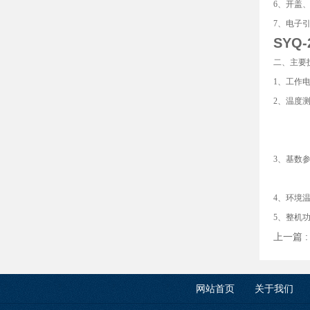
6、开盖
7、电子
SYQ-
二、主要
1、工作电源
2、温度测
重复性
分辨性：
3、基数参
点火方
4、环境温
5、整机功
上一篇 
网站首页
关于我们