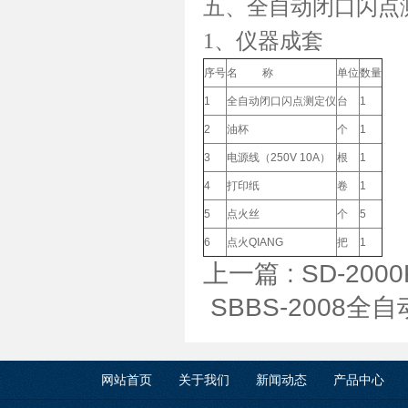
五、全自动闭口闪点
1、仪器成套
序号
名 称
单位
数量
1
全自动闭口闪点测定仪
台
1
2
油杯
个
1
3
电源线（250V 10A）
根
1
4
打印纸
卷
1
5
点火丝
个
5
6
点火QIANG
把
1
上一篇 :
SD-2
SBBS-2008
网站首页
关于我们
新闻动态
产品中心