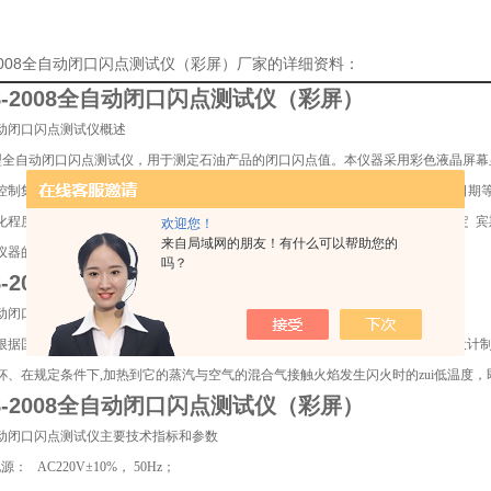
-2008全自动闭口闪点测试仪（彩屏）厂家的详细资料：
S-2008全自动闭口闪点测试仪（彩屏）
动闭口闪点测试仪概述
008型全自动闭口闪点测试仪，用于测定石油产品的闭口闪点值。本仪器采用彩色液晶屏
控制集成软件，模块化结构等技术；对可预置温度、试样标号、大气压强、试验日期
化程度高，使用方便、快捷，符合中华人民共和国标准GB/T261-2008《闪点的测定
欢迎您！
来自局域网的朋友！有什么可以帮助您的
仪器的替代产品，可广泛用于铁路、航空、电力、石油行业及科研部门。
吗？
S-2008全自动闭口闪点测试仪（彩屏）
动闭口闪点测试仪适用标准及适用范围
根据国家标准GB/T261-2008《闪点的测定 宾斯基-马丁闭口杯法》所规定的要求设
杯、在规定条件下,加热到它的蒸汽与空气的混合气接触火焰发生闪火时的zui低温度
S-2008全自动闭口闪点测试仪（彩屏）
动闭口闪点测试仪主要技术指标和参数
： AC220V±10%， 50Hz；