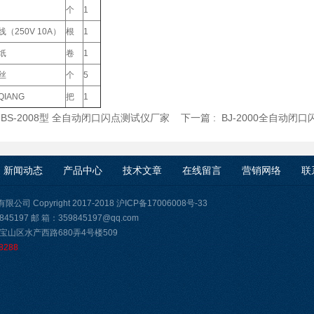
个
1
（250V 10A）
根
1
纸
卷
1
丝
个
5
IANG
把
1
:
BS-2008型 全自动闭口闪点测试仪厂家
下一篇 :
BJ-2000全自动闭
新闻动态
产品中心
技术文章
在线留言
营销网络
联
司 Copyright 2017-2018
沪ICP备17006008号-33
45197 邮 箱：359845197@qq.com
宝山区水产西路680弄4号楼509
8288