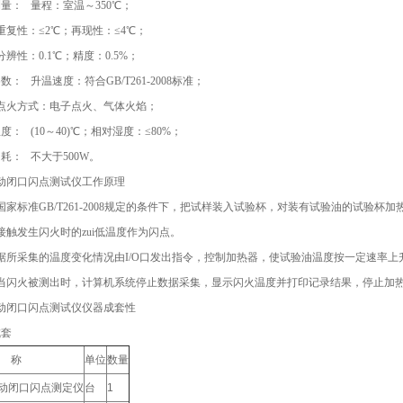
量： 量程：室温～350℃；
：≤2℃；再现性：≤4℃；
0.1℃；精度：0.5%；
数： 升温速度：符合GB/T261-2008标准；
式：电子点火、气体火焰；
度： (10～40)℃；相对湿度：≤80%；
耗： 不大于500W。
动闭口闪点测试仪工作原理
国家标准GB/T261-2008规定的条件下，把试样装入试验杯，对装有试验油的试验
接触发生闪火时的zui低温度作为闪点。
据所采集的温度变化情况由I/O口发出指令，控制加热器，使试验油温度按一定速率
当闪火被测出时，计算机系统停止数据采集，显示闪火温度并打印记录结果，停止加
动闭口闪点测试仪仪器成套性
成套
 称
单位
数量
动闭口闪点测定仪
台
1