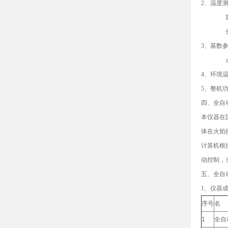
2、温度测
重复性
分辨性：
3、基数参
点火方
4、环境温
5、整机功
四、全自
本仪器在
体在火焰
计算机根
动控制，
五、全自
1、仪器
序号
名
1
全自