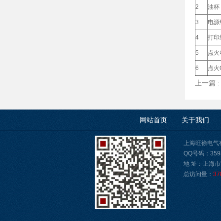
2
油杯
3
电源线
4
打印
5
点火
6
点火Q
上一篇 
网站首页
关于我们
上海旺徐电气有限公
QQ号码：3598
地 址：上海市
总访问量：
37