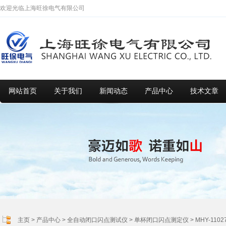
欢迎光临上海旺徐电气有限公司
网站首页
关于我们
新闻动态
产品中心
技术文章
主页
>
产品中心
>
全自动闭口闪点测试仪
>
单杯闭口闪点测定仪
> MHY-1