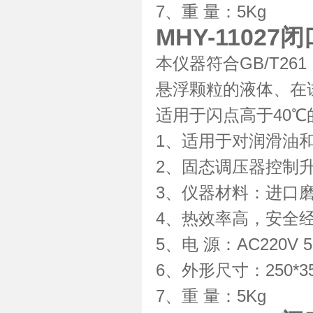
7、重 量：5Kg
MHY-1102
本仪器符合GB/T2
悬浮颗粒的液体、在
适用于闪点高于40℃
1、适用于对润滑油
2、固态调压器控制
3、仪器材料：进口
4、热效率高，安全
5、电 源：AC220V 5
6、外形尺寸：250*35
7、重 量：5Kg