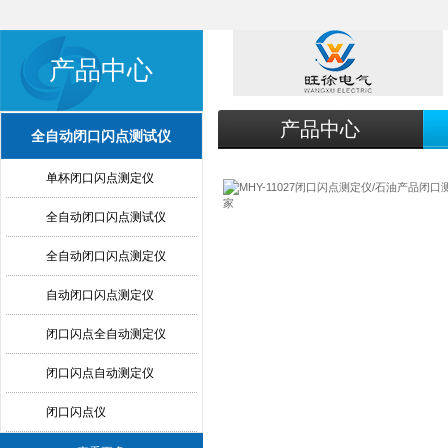
产品中心
产品中心
全自动闭口闪点测试仪
单杯闭口闪点测定仪
全自动闭口闪点测试仪
全自动闭口闪点测定仪
自动闭口闪点测定仪
闭口闪点全自动测定仪
闭口闪点自动测定仪
闭口闪点仪