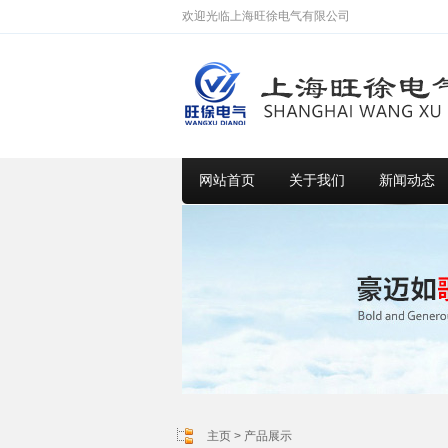
欢迎光临上海旺徐电气有限公司
网站首页
关于我们
新闻动态
主页
>
产品展示