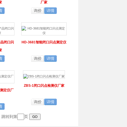
家
厂家
情
询价
详情
油产品闭口闪
HD-3681智能闭口闪点测定仪
家
情
询价
详情
ZBS-1闭口闪点检测仪厂家
点测定仪厂
询价
详情
情
跳转到第
页