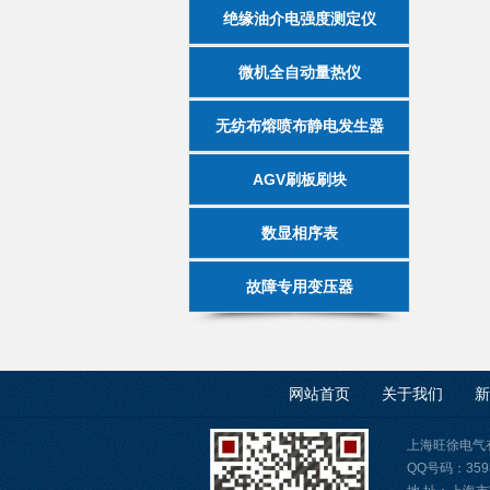
绝缘油介电强度测定仪
微机全自动量热仪
无纺布熔喷布静电发生器
AGV刷板刷块
数显相序表
故障专用变压器
网站首页
关于我们
新
上海旺徐电气有限公
QQ号码：3598