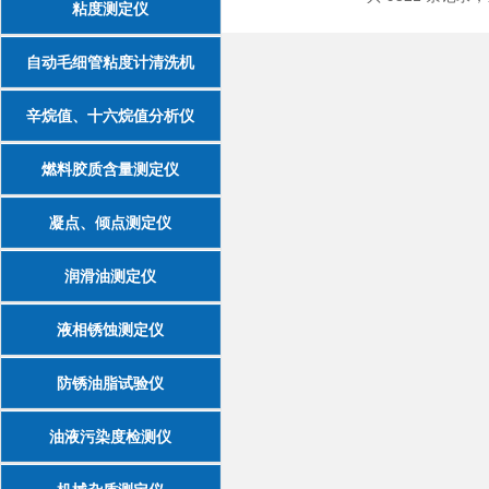
粘度测定仪
自动毛细管粘度计清洗机
辛烷值、十六烷值分析仪
燃料胶质含量测定仪
凝点、倾点测定仪
润滑油测定仪
液相锈蚀测定仪
防锈油脂试验仪
油液污染度检测仪