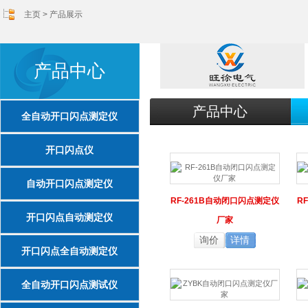
主页
>
产品展示
产品中心
产品中心
全自动开口闪点测定仪
开口闪点仪
自动开口闪点测定仪
RF-261B自动闭口闪点测定仪
R
开口闪点自动测定仪
厂家
询价
详情
开口闪点全自动测定仪
全自动开口闪点测试仪