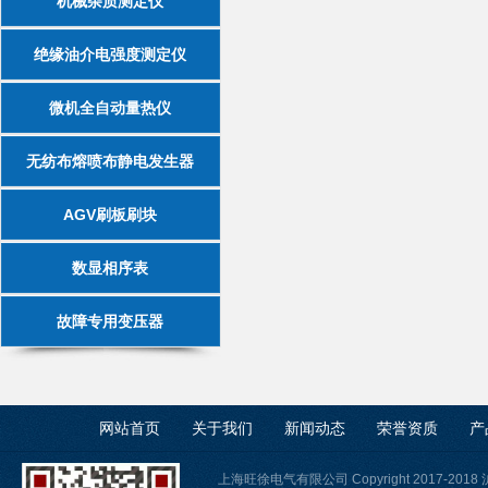
机械杂质测定仪
绝缘油介电强度测定仪
微机全自动量热仪
无纺布熔喷布静电发生器
AGV刷板刷块
数显相序表
故障专用变压器
网站首页
关于我们
新闻动态
荣誉资质
产
上海旺徐电气有限公司 Copyright 2017-2018