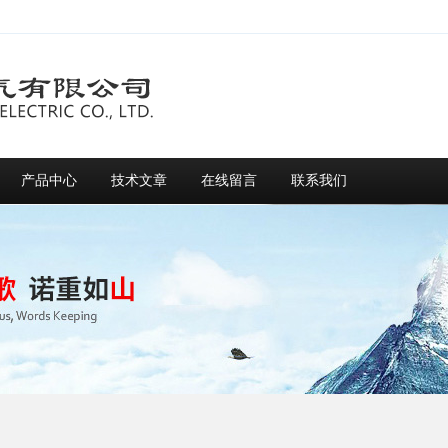
产品中心
技术文章
在线留言
联系我们