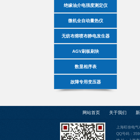
绝缘油介电强度测定仪
微机全自动量热仪
无纺布熔喷布静电发生器
AGV刷板刷块
数显相序表
故障专用变压器
网站首页
关于我们
新
上海旺徐电气有限公
QQ号码：3598