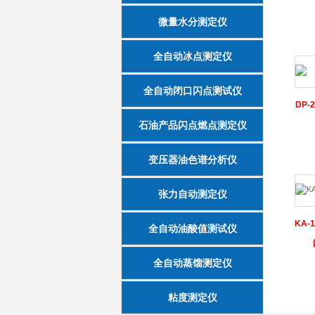
微量水分测定仪
全自动冰点测定仪
全自动闭口闪点测试仪
DP
石油产品闪点燃点测定仪
变压器油色谱分析仪
张力自动测定仪
KA
全自动油酸值测试仪
全自动蒸馏测定仪
粘度测定仪