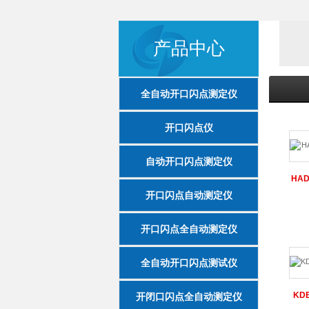
产品中心
全自动开口闪点测定仪
开口闪点仪
自动开口闪点测定仪
HA
开口闪点自动测定仪
开口闪点全自动测定仪
全自动开口闪点测试仪
KD
开闭口闪点全自动测定仪