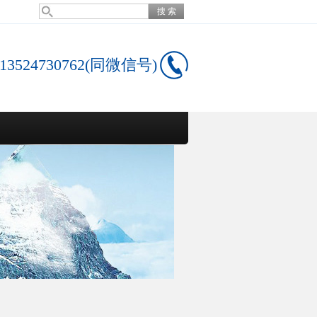
13524730762(同微信号)