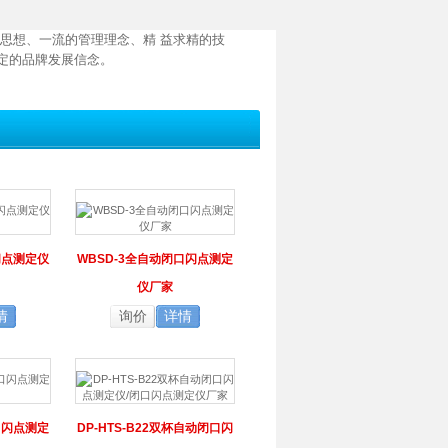
思想、一流的管理理念、精 益求精的技
定的品牌发展信念。
闪点测定仪
WBSD-3全自动闭口闪点测定
仪厂家
情
询价
详情
口闪点测定
DP-HTS-B22双杯自动闭口闪