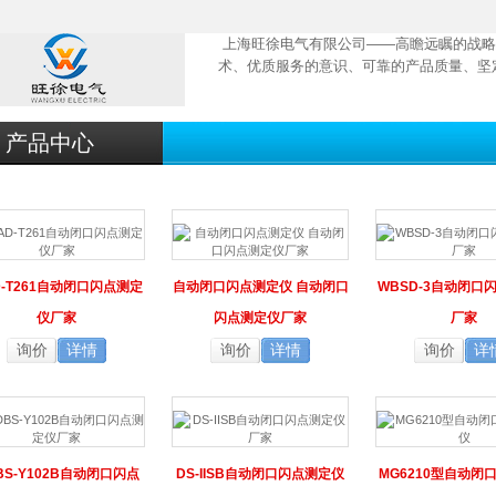
上海旺徐电气有限公司——高瞻远瞩的战略
术、优质服务的意识、可靠的产品质量、坚
产品中心
D-T261自动闭口闪点测定
自动闭口闪点测定仪 自动闭口
WBSD-3自动闭口
仪厂家
闪点测定仪厂家
厂家
询价
详情
询价
详情
询价
详
BS-Y102B自动闭口闪点
DS-IISB自动闭口闪点测定仪
MG6210型自动闭