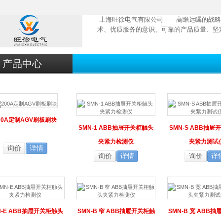
上海旺徐电气有限公司——高瞻远瞩的战略
术、优质服务的意识、可靠的产品质量、坚
产品中心
00A定制AGV刷板刷块
SMN-1 ABB抽屉开关柜触头
SMN-S ABB抽屉
夹紧力检测仪
夹紧力测试
询价
详情
询价
详情
询价
详
N-E ABB抽屉开关柜触头
SMN-B 窄 ABB抽屉开关柜触
SMN-B 宽 ABB