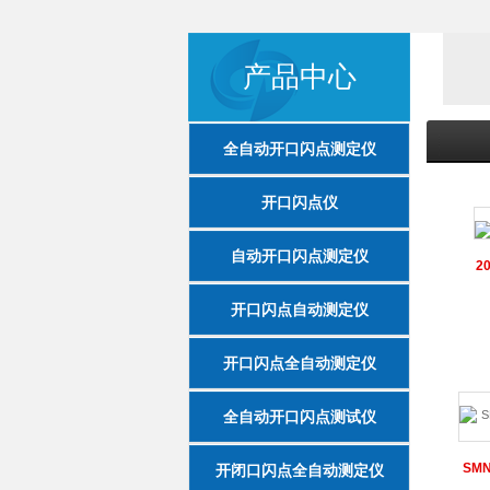
产品中心
全自动开口闪点测定仪
开口闪点仪
自动开口闪点测定仪
2
开口闪点自动测定仪
开口闪点全自动测定仪
全自动开口闪点测试仪
SM
开闭口闪点全自动测定仪