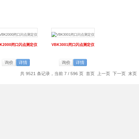
BK2000闭口闪点测定仪
VBK3001闭口闪点测定仪
询价
详情
询价
详情
共 9521 条记录，当前 7 / 596 页
首页
上一页
下一页
末页