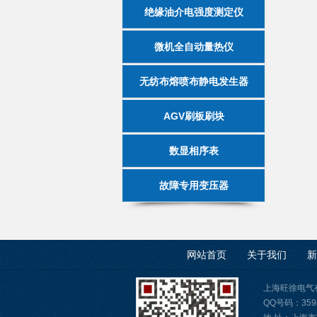
绝缘油介电强度测定仪
微机全自动量热仪
无纺布熔喷布静电发生器
AGV刷板刷块
数显相序表
故障专用变压器
网站首页
关于我们
新
上海旺徐电气有限公
QQ号码：3598