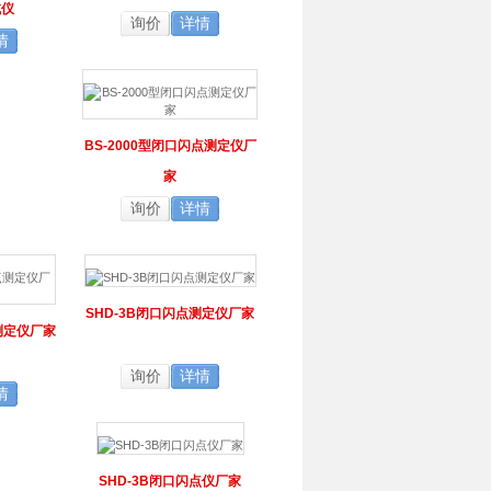
试仪
询价
详情
情
BS-2000型闭口闪点测定仪厂
家
询价
详情
SHD-3B闭口闪点测定仪厂家
测定仪厂家
询价
详情
情
SHD-3B闭口闪点仪厂家