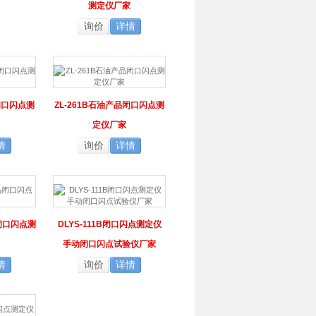
测定仪厂家
询价
详情
品闭口闪点测
ZL-261B石油产品闭口闪点测
定仪厂家
情
询价
详情
品闭口闪点测
DLYS-111B闭口闪点测定仪
手动闭口闪点试验仪厂家
情
询价
详情