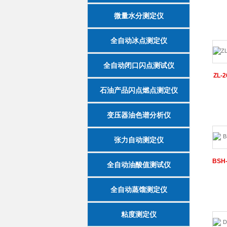
微量水分测定仪
全自动冰点测定仪
全自动闭口闪点测试仪
ZL
石油产品闪点燃点测定仪
变压器油色谱分析仪
张力自动测定仪
BS
全自动油酸值测试仪
全自动蒸馏测定仪
粘度测定仪