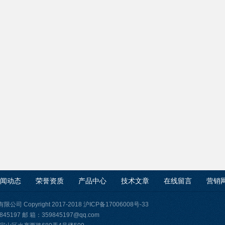
闻动态
荣誉资质
产品中心
技术文章
在线留言
营销
司 Copyright 2017-2018
沪ICP备17006008号-33
45197 邮 箱：359845197@qq.com