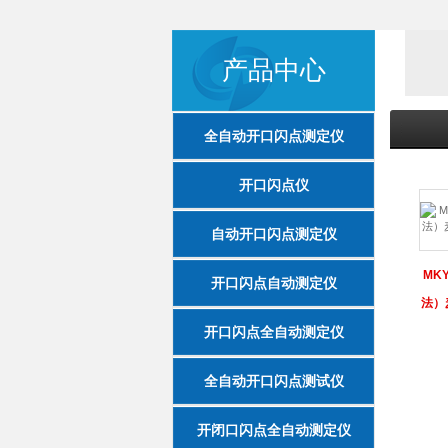
产品中心
全自动开口闪点测定仪
开口闪点仪
自动开口闪点测定仪
MK
开口闪点自动测定仪
法）
开口闪点全自动测定仪
全自动开口闪点测试仪
开闭口闪点全自动测定仪