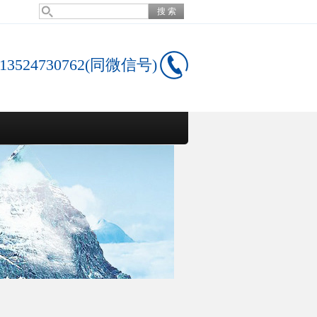
13524730762(同微信号)