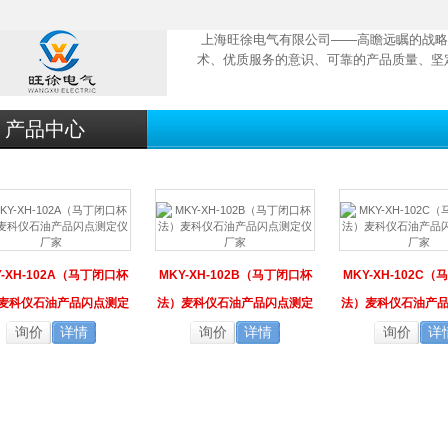
上海旺徐电气有限公司——高瞻远瞩的战略
术、优质服务的意识、可靠的产品质量、坚
产品中心
Y-XH-102A（马丁闭口杯
MKY-XH-102B（马丁闭口杯
MKY-XH-102C
麦科仪石油产品闪点测定
法）麦科仪石油产品闪点测定
法）麦科仪石油产
询价
仪厂家
详情
询价
仪厂家
详情
询价
仪厂家
详