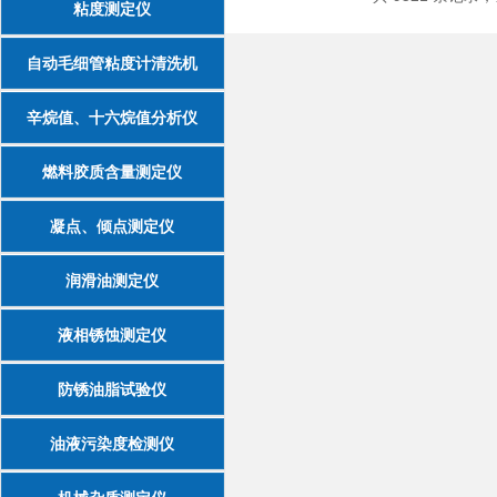
粘度测定仪
自动毛细管粘度计清洗机
辛烷值、十六烷值分析仪
燃料胶质含量测定仪
凝点、倾点测定仪
润滑油测定仪
液相锈蚀测定仪
防锈油脂试验仪
油液污染度检测仪