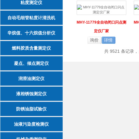
粘度测定仪
自动毛细管粘度计清洗机
MHY-11779全自动闭口闪点测
M
定仪厂家
辛烷值、十六烷值分析仪
询价
详情
燃料胶质含量测定仪
共 9521 条记录，当
凝点、倾点测定仪
润滑油测定仪
液相锈蚀测定仪
防锈油脂试验仪
油液污染度检测仪