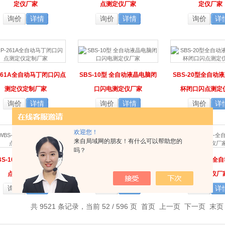
定仪厂家
点测定仪厂家
定仪厂家
询价
详情
询价
详情
询价
详
-261A全自动马丁闭口闪点
SBS-10型 全自动液晶电脑闭
SBS-20型全自动
测定仪定制厂家
口闪电测定仪厂家
杯闭口闪点测定
询价
详情
询价
详情
询价
详
欢迎您！
来自局域网的朋友！有什么可以帮助您的
吗？
BS-109-型-全自动闭口闪
BWBS-309-型-全自动闭口闪
BWBS-8C-型-全
点测定仪厂家
点测定仪厂家
点测定仪厂
询价
详情
询价
详情
询价
详
共 9521 条记录，当前 52 / 596 页
首页
上一页
下一页
末页