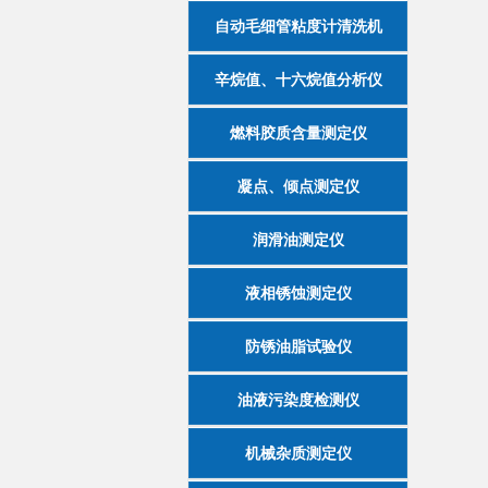
自动毛细管粘度计清洗机
辛烷值、十六烷值分析仪
燃料胶质含量测定仪
凝点、倾点测定仪
润滑油测定仪
液相锈蚀测定仪
防锈油脂试验仪
油液污染度检测仪
机械杂质测定仪